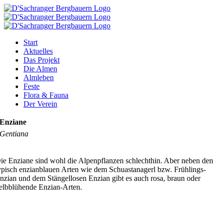
Zum
Inhalt
springen
Start
Aktuelles
Das Projekt
Die Almen
Almleben
Feste
Flora & Fauna
Der Verein
Enziane
Gentiana
ie Enziane sind wohl die Alpenpflanzen schlechthin. Aber neben den
ypisch enzianblauen Arten wie dem Schuastanagerl bzw. Frühlings-
nzian und dem Stängellosen Enzian gibt es auch rosa, braun oder
elbblühende Enzian-Arten.