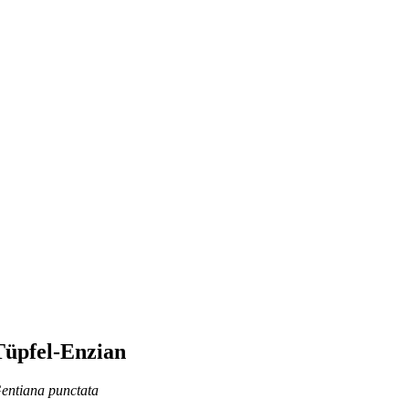
Tüpfel-Enzian
entiana punctata