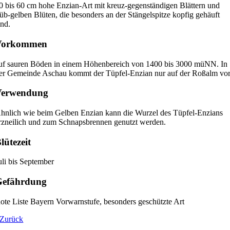
0 bis 60 cm hohe Enzian-Art mit kreuz-gegenständigen Blättern und
rüb-gelben Blüten, die besonders an der Stängelspitze kopfig gehäuft
ind.
Vorkommen
uf sauren Böden in einem Höhenbereich von 1400 bis 3000 müNN. In
er Gemeinde Aschau kommt der Tüpfel-Enzian nur auf der Roßalm vor
Verwendung
hnlich wie beim Gelben Enzian kann die Wurzel des Tüpfel-Enzians
rzneilich und zum Schnapsbrennen genutzt werden.
lütezeit
uli bis September
Gefährdung
ote Liste Bayern Vorwarnstufe, besonders geschützte Art
Zurück